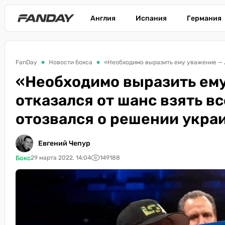
Англия
Испания
Германия
FanDay
Новости бокса
«Необходимо выразить ем
отказался от шанс взять в
отозвался о решении укра
Евгений Чепур
Бокс
29 марта 2022, 14:04
149188