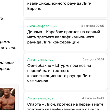
квалификационного раунда Лиги
Европы
го
Лига конференций
6 августа 09:05
Динамо – Карабах: прогноз на первый
матч третьего квалификационного
кроме
раунда Лиги конференций
зять все
Лига чемпионов
5 августа 10:51
ходящее
Фенербахче – Штурм: прогноз на
арсии
первый матч третьего
квалификационного раунда Лиги
чемпионов
Лига чемпионов
4 августа 16:43
Спарта – Лион: прогноз на первый матч
третьего квалификационного раунда