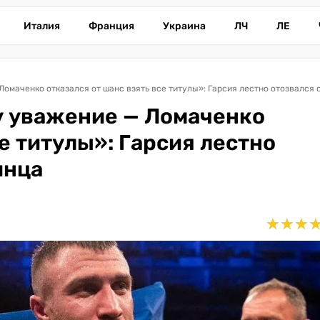
Италия
Франция
Украина
ЛЧ
ЛЕ
у уважение — Ломаченко
се титулы»: Гарсия лестно
инца
★
★
★
★
★
★