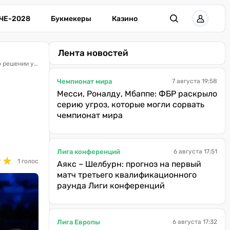
ЧЕ-2028
Букмекеры
Казино
Лента новостей
«Необходимо выразить ему уважение — Ломаченко отказался от шанс взять все титулы»: Гарсия лестно отозвался о решении украинца
Чемпионат мира
7 августа 19:58
Месси, Роналду, Мбаппе: ФБР раскрыло
серию угроз, которые могли сорвать
чемпионат мира
Лига конференций
6 августа 17:51
★
★
★
★
1 голос
Аякс – Шелбурн: прогноз на первый
матч третьего квалификационного
раунда Лиги конференций
Лига Европы
6 августа 17:32