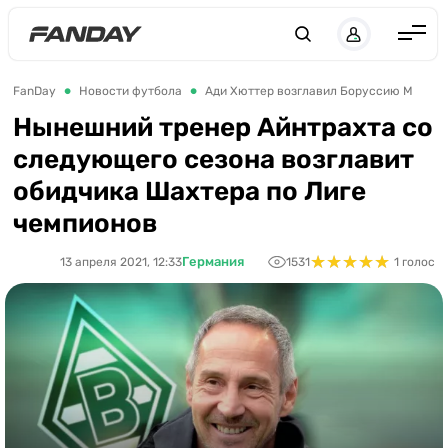
Англия
FanDay
Новости футбола
Ади Хюттер возглавил Боруссию М
Испания
Нынешний тренер Айнтрахта со
следующего сезона возглавит
Германия
обидчика Шахтера по Лиге
Италия
чемпионов
Франция
★
★
★
★
★
★
★
★
★
★
Германия
13 апреля 2021, 12:33
1531
1 голос
Украина
ЛЧ
ЛЕ
ЧЕ-2028
Букмекеры