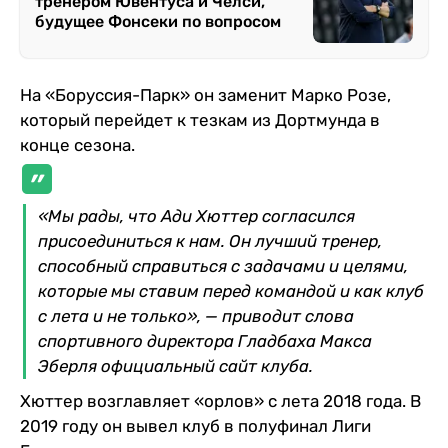
тренером Ювентуса и Челси,
будущее Фонсеки по вопросом
На «Боруссия-Парк» он заменит Марко Розе,
который перейдет к тезкам из Дортмунда в
конце сезона.
«Мы рады, что Ади Хюттер согласился
присоединиться к нам. Он лучший тренер,
способный справиться с задачами и целями,
которые мы ставим перед командой и как клуб
с лета и не только», — приводит слова
спортивного директора Гладбаха Макса
Эберля официальный сайт клуба.
Хюттер возглавляет «орлов» с лета 2018 года. В
2019 году он вывел клуб в полуфинал Лиги