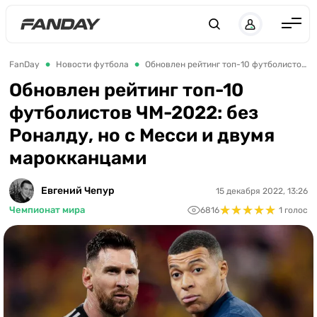
Англия
FanDay
Новости футбола
Обновлен рейтинг топ-10 футболистов ЧМ-2022: без Роналду, но с Месси и двумя марокканцами
Испания
Обновлен рейтинг топ-10
футболистов ЧМ-2022: без
Германия
Роналду, но с Месси и двумя
Италия
марокканцами
Франция
Украина
Евгений Чепур
15 декабря 2022, 13:26
★
★
★
★
★
★
★
★
★
★
Чемпионат мира
6816
1 голос
ЛЧ
ЛЕ
ЧЕ-2028
Букмекеры