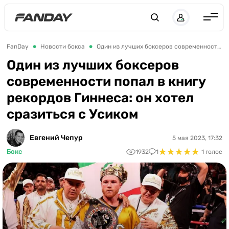
Англия
FanDay
Новости бокса
Один из лучших боксеров современности попал в книгу рекордов Гиннеса: он хотел сразиться с Усиком
Испания
Один из лучших боксеров
современности попал в книгу
Германия
рекордов Гиннеса: он хотел
Италия
сразиться с Усиком
Франция
Украина
Евгений Чепур
5 мая 2023, 17:32
★
★
★
★
★
★
★
★
★
★
Бокс
1932
1
1 голос
ЛЧ
ЛЕ
ЧЕ-2028
Букмекеры