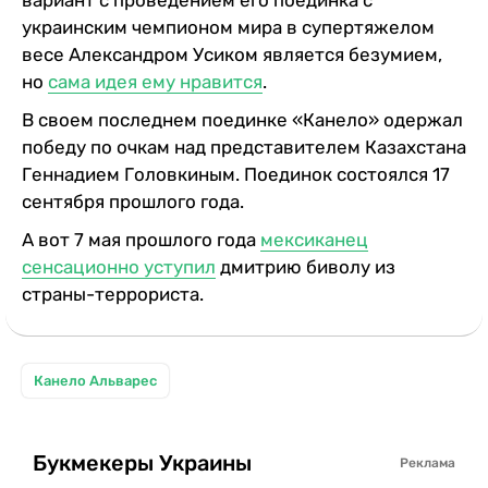
вариант с проведением его поединка с
украинским чемпионом мира в супертяжелом
весе Александром Усиком является безумием,
но
сама идея ему нравится
.
В своем последнем поединке «Канело» одержал
победу по очкам над представителем Казахстана
Геннадием Головкиным. Поединок состоялся 17
сентября прошлого года.
А вот 7 мая прошлого года
мексиканец
сенсационно уступил
дмитрию биволу из
страны-террориста.
Канело Альварес
Букмекеры Украины
Реклама