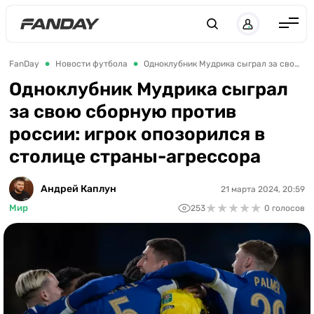
Англия
FanDay
Новости футбола
Одноклубник Мудрика сыграл за свою сборную против россии: игрок опозорился в столице страны-агрессора
Испания
Одноклубник Мудрика сыграл
за свою сборную против
Германия
россии: игрок опозорился в
Италия
столице страны-агрессора
Франция
Украина
Андрей Каплун
21 марта 2024, 20:59
★
★
★
★
★
★
★
★
★
★
Мир
253
0 голосов
ЛЧ
ЛЕ
ЧЕ-2028
Букмекеры