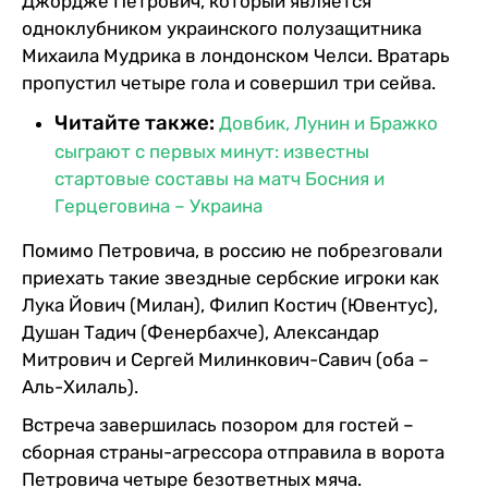
Джордже Петрович, который является
одноклубником украинского полузащитника
Михаила Мудрика в лондонском Челси. Вратарь
пропустил четыре гола и совершил три сейва.
Читайте также:
Довбик, Лунин и Бражко
сыграют с первых минут: известны
стартовые составы на матч Босния и
Герцеговина – Украина
Помимо Петровича, в россию не побрезговали
приехать такие звездные сербские игроки как
Лука Йович (Милан), Филип Костич (Ювентус),
Душан Тадич (Фенербахче), Александар
Митрович и Сергей Милинкович-Савич (оба –
Аль-Хилаль).
Встреча завершилась позором для гостей –
сборная страны-агрессора отправила в ворота
Петровича четыре безответных мяча.