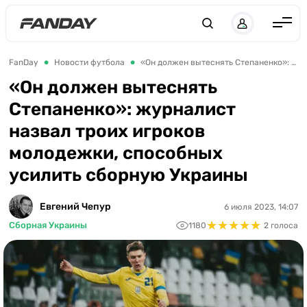
Англия
FanDay
Новости футбола
«Он должен вытеснять Степаненко»: журналист назвал троих игроков молодежки, способных усилить сборную Украины
Испания
«Он должен вытеснять
Степаненко»: журналист
Германия
назвал троих игроков
Италия
молодежки, способных
Франция
усилить сборную Украины
Украина
Евгений Чепур
6 июля 2023, 14:07
ЛЧ
★
★
★
★
★
★
★
★
★
★
Сборная Украины
1180
2 голоса
ЛЕ
ЧЕ-2028
Букмекеры