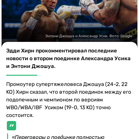
Казино
Энтони Джошуа и Александр Усик. Фото: Google
Эдди Хирн прокомментировал последние
новости о втором поединке Александра Усика
и Энтони Джошуа.
Промоутер супертяжеловеса Джошуа (24-2, 22
KO) Хирн сказал, что второй поединок между его
подопечным и чемпионом по версиям
WBO/WBA/IBF Усиком (19-0, 13 KO) точно
состоится.
«Переговоры о поединке полностью