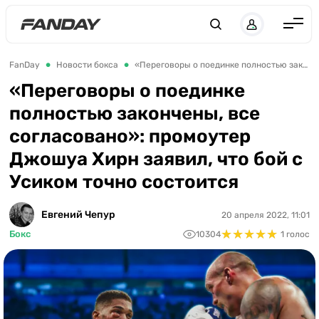
Англия
FanDay
Новости бокса
«Переговоры о поединке полностью закончены, все согласовано»: промоутер Джошуа Хирн заявил, что бой с Усиком точно состоится
Испания
«Переговоры о поединке
полностью закончены, все
Германия
согласовано»: промоутер
Италия
Джошуа Хирн заявил, что бой с
Франция
Усиком точно состоится
Украина
Евгений Чепур
20 апреля 2022, 11:01
ЛЧ
★
★
★
★
★
★
★
★
★
★
Бокс
10304
1 голос
ЛЕ
ЧЕ-2028
Букмекеры