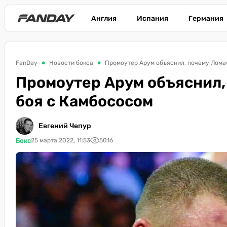
Англия
Испания
Германия
FanDay
Новости бокса
Промоутер Арум объяснил, почему Ломач
Промоутер Арум объяснил,
боя с Камбососом
Евгений Чепур
Бокс
25 марта 2022, 11:53
5016