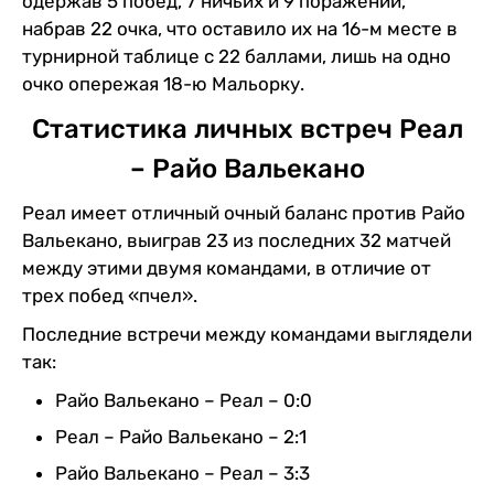
одержав 5 побед, 7 ничьих и 9 поражений,
набрав 22 очка, что оставило их на 16-м месте в
турнирной таблице с 22 баллами, лишь на одно
очко опережая 18-ю Мальорку.
Статистика личных встреч Реал
– Райо Вальекано
Реал имеет отличный очный баланс против Райо
Вальекано, выиграв 23 из последних 32 матчей
между этими двумя командами, в отличие от
трех побед «пчел».
Последние встречи между командами выглядели
так:
Райо Вальекано – Реал – 0:0
Реал – Райо Вальекано – 2:1
Райо Вальекано – Реал – 3:3