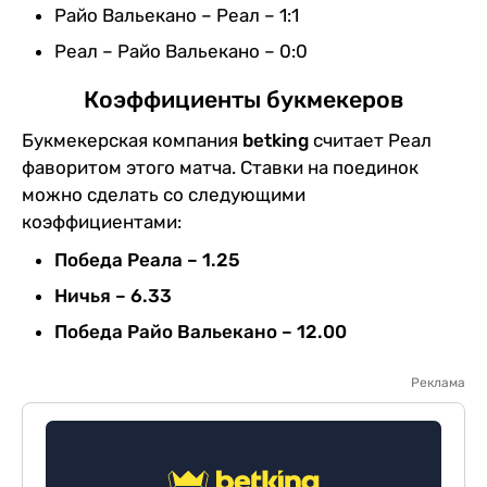
Райо Вальекано – Реал – 1:1
Реал – Райо Вальекано – 0:0
Коэффициенты букмекеров
Букмекерская компания
betking
считает Реал
фаворитом этого матча. Ставки на поединок
можно сделать со следующими
коэффициентами:
Победа Реала – 1.25
Ничья – 6.33
Победа Райо Вальекано – 12.00
Реклама