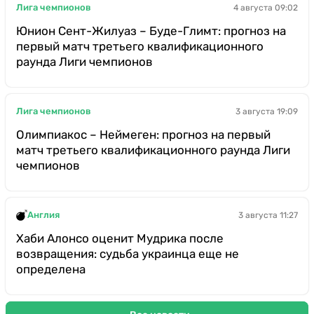
Лига чемпионов
4 августа 09:02
Юнион Сент-Жилуаз – Буде-Глимт: прогноз на
первый матч третьего квалификационного
раунда Лиги чемпионов
Лига чемпионов
3 августа 19:09
Олимпиакос – Неймеген: прогноз на первый
матч третьего квалификационного раунда Лиги
чемпионов
Англия
3 августа 11:27
Хаби Алонсо оценит Мудрика после
возвращения: судьба украинца еще не
определена