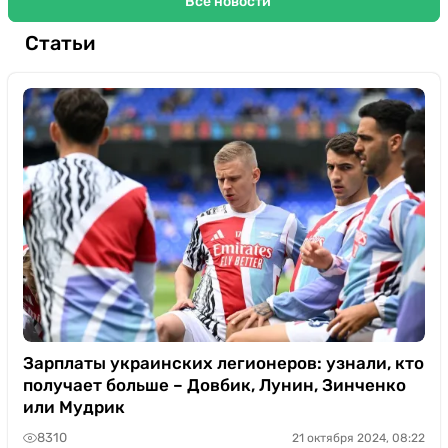
Все новости
Статьи
Зарплаты украинских легионеров: узнали, кто
получает больше – Довбик, Лунин, Зинченко
или Мудрик
8310
21 октября 2024, 08:22