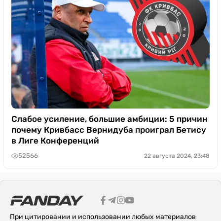
Слабое усиление, большие амбиции: 5 причин
почему Кривбасс Вернидуба проиграл Бетису
в Лиге Конференций
52566
22 августа 2024, 23:48
При цитировании и использовании любых материалов