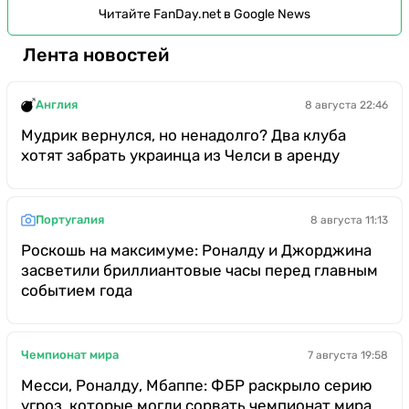
Читайте FanDay.net в Google News
Лента новостей
Англия
8 августа 22:46
Мудрик вернулся, но ненадолго? Два клуба
хотят забрать украинца из Челси в аренду
Португалия
8 августа 11:13
Роскошь на максимуме: Роналду и Джорджина
засветили бриллиантовые часы перед главным
событием года
Чемпионат мира
7 августа 19:58
Месси, Роналду, Мбаппе: ФБР раскрыло серию
угроз, которые могли сорвать чемпионат мира