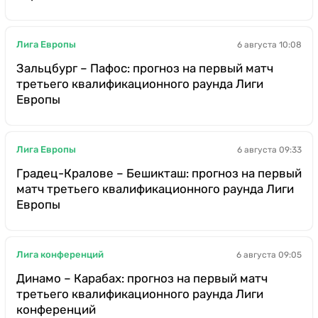
Лига Европы
6 августа 10:08
Зальцбург – Пафос: прогноз на первый матч
третьего квалификационного раунда Лиги
Европы
Лига Европы
6 августа 09:33
Градец-Кралове – Бешикташ: прогноз на первый
матч третьего квалификационного раунда Лиги
Европы
Лига конференций
6 августа 09:05
Динамо – Карабах: прогноз на первый матч
третьего квалификационного раунда Лиги
конференций