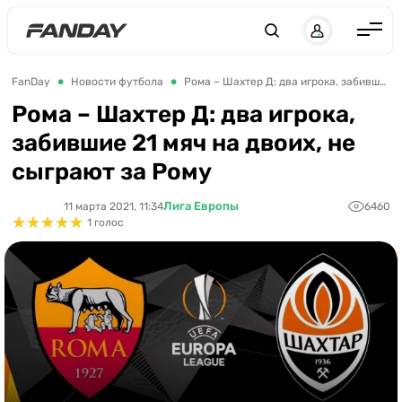
Англия
FanDay
Новости футбола
Рома – Шахтер Д: два игрока, забившие 21 мяч на двоих, не сыграют за Рому
Испания
Рома – Шахтер Д: два игрока,
забившие 21 мяч на двоих, не
Германия
сыграют за Рому
Италия
Франция
Лига Европы
11 марта 2021, 11:34
6460
★
★
★
★
★
★
★
★
★
★
1 голос
Украина
ЛЧ
ЛЕ
ЧЕ-2028
Букмекеры