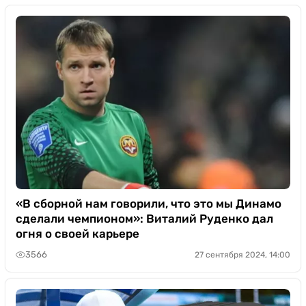
«В сборной нам говорили, что это мы Динамо
сделали чемпионом»: Виталий Руденко дал
огня о своей карьере
3566
27 сентября 2024, 14:00