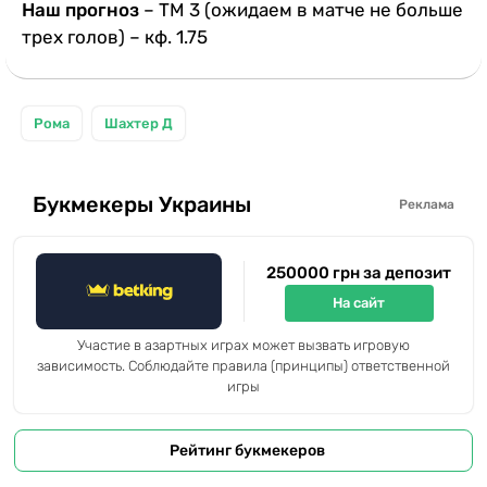
Наш прогноз
– ТМ 3 (ожидаем в матче не больше
трех голов) – кф. 1.75
Рома
Шахтер Д
Букмекеры Украины
Реклама
250000 грн за депозит
На сайт
Участие в азартных играх может вызвать игровую
зависимость. Соблюдайте правила (принципы) ответственной
игры
Рейтинг букмекеров