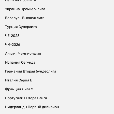
Бельгия Про-лига
Украина Премьер-лига
Беларусь Высшая лига
Турция Суперлига
ЧЕ-2028
ЧМ-2026
Англия Чемпионшип
Испания Сегунда
Германия Вторая бундеслига
Италия Серия Б
Франция Лига 2
Португалия Вторая лига
Нидерланды Первый дивизион