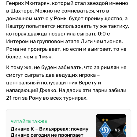
Генрих Мхитарян, который стал звездой именно
в Шахтере. Можно не сомневаться, что в
домашнем матче у Ромы будет преимущество, а
Каштру попытается использовать ту же тактику,
которая дважды позволила сыграть 0:0 с
Интером на групповом этапе Лиги чемпионов.
Рома не проигрывает, но если и выиграет, то не
более, чем в 1 мяч.
К тому же, не будем забывать, что за римлян не
смогут сыграть два ведущих игрока –
центральный полузащитник Верету и
нападающий Джеко. На двоих эти парни забили
21 гол за Рому во всех турнирах.
ЧИТАЙТЕ ТАКЖЕ
Динамо К – Вильярреал: почему
Динамо сегодня не проиграет