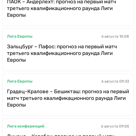
ПАОК – Андерлехт: прогноз на первый матч
третьего квалификационного раунда Лиги
Европы
Лига Европы
6 августа 10:08
Зальцбург – Пафос: прогноз на первый матч
третьего квалификационного раунда Лиги
Европы
Лига Европы
6 августа 09:33
Градец-Кралове – Бешикташ: прогноз на первый
матч третьего квалификационного раунда Лиги
Европы
Лига конференций
6 августа 09:05