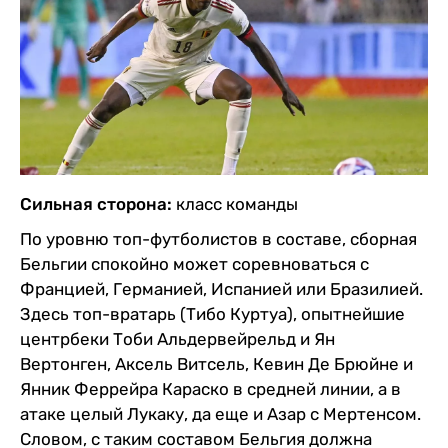
Сильная сторона:
класс команды
По уровню топ-футболистов в составе, сборная
Бельгии спокойно может соревноваться с
Францией, Германией, Испанией или Бразилией.
Здесь топ-вратарь (Тибо Куртуа), опытнейшие
центрбеки Тоби Альдервейрельд и Ян
Вертонген, Аксель Витсель, Кевин Де Брюйне и
Янник Феррейра Караско в средней линии, а в
атаке целый Лукаку, да еще и Азар с Мертенсом.
Словом, с таким составом Бельгия должна