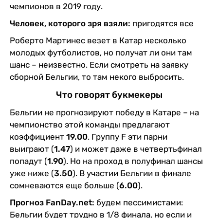
чемпионов в 2019 году.
Человек, которого зря взяли:
пригодятся все
Роберто Мартинес везет в Катар несколько
молодых футболистов, но получат ли они там
шанс – неизвестно. Если смотреть на заявку
сборной Бельгии, то там некого выбросить.
Что говорят букмекеры
Бельгии не прогнозируют победу в Катаре – на
чемпионство этой команды предлагают
коэффициент
19.00
. Группу F эти парни
выиграют (
1.47
) и может даже в четвертьфинал
попадут (
1.90
). Но на проход в полуфинал шансы
уже ниже (
3.50
). В участии Бельгии в финале
сомневаются еще больше (
6.00
).
Прогноз FanDay.net:
будем пессимистами:
Бельгии будет трудно в 1/8 финала, но если и