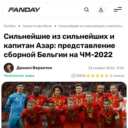
Англия
FanDay
Новости футбола
Сильнейшие из сильнейших и капитан Азар: представление сборной Бельгии на ЧМ-2022
Испания
Сильнейшие из сильнейших и
капитан Азар: представление
Германия
сборной Бельгии на ЧМ-2022
Италия
Франция
Даниил Вереитин
22 ноября 2022, 11:00
★
★
★
★
★
★
★
★
★
★
Чемпионат мира
12830
2 голоса
Украина
ЛЧ
ЛЕ
ЧЕ-2028
Букмекеры