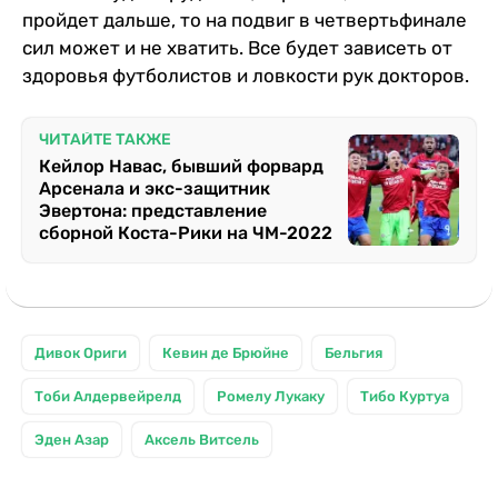
пройдет дальше, то на подвиг в четвертьфинале
сил может и не хватить. Все будет зависеть от
здоровья футболистов и ловкости рук докторов.
ЧИТАЙТЕ ТАКЖЕ
Кейлор Навас, бывший форвард
Арсенала и экс-защитник
Эвертона: представление
сборной Коста-Рики на ЧМ-2022
Дивок Ориги
Кевин де Брюйне
Бельгия
Тоби Алдервейрелд
Ромелу Лукаку
Тибо Куртуа
Эден Азар
Аксель Витсель