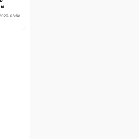
о
ны
2023, 08:56