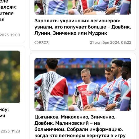
осле
ался»:
ителя
ал
Зарплаты украинских легионеров:
узнали, кто получает больше – Довбик,
Лунин, Зинченко или Мудрик
2023, 12:00
8303
21 октября 2024, 08:22
ису:
ич
Цыганков, Миколенко, Зинченко,
Довбик, Малиновский – на
больничном. Собрали информацию,
 2023, 11:28
когда кто легионеры вернутся в игру