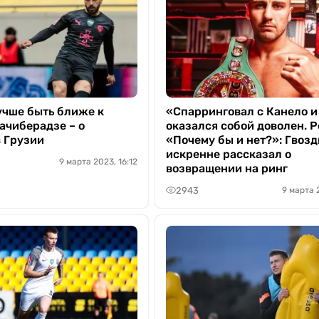
учше быть ближе к
«Спарринговал с Канело и
ачиберадзе – о
оказался собой доволен. 
в Грузии
«Почему бы и нет?»: Гвозд
искренне рассказал о
9 марта 2023, 16:12
возвращении на ринг
2943
9 марта 