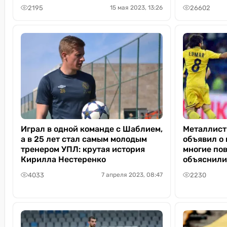
2195
26602
15 мая 2023, 13:26
Играл в одной команде с Шаблием,
Металлист
а в 25 лет стал самым молодым
объявил о
тренером УПЛ: крутая история
многие пов
Кирилла Нестеренко
объяснили
4033
2230
7 апреля 2023, 08:47