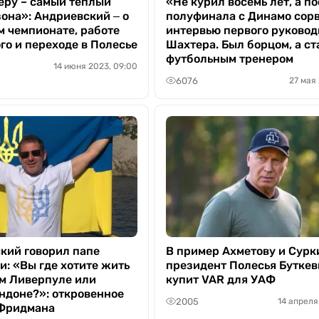
еру – самый теплый
«Не курил восемь лет, а п
она»: Андриевский ‒ о
полуфинала с Динамо сорв
 чемпионате, работе
интервью первого руковод
го и переходе в Полесье
Шахтера. Был борцом, а ст
футбольным тренером
14 июня 2023, 09:00
6076
27 мая 
кий говорил папе
В пример Ахметову и Сурк
: «Вы где хотите жить
президент Полесья Буткев
ем Ливерпуле или
купит VAR для УАФ
ндоне?»: откровенное
2005
14 апреля
Фридмана