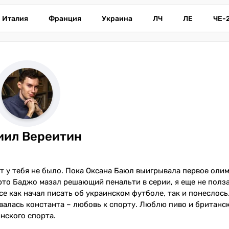
Италия
Франция
Украина
ЛЧ
ЛЕ
ЧЕ-
иил Вереитин
рт у тебя не было. Пока Оксана Баюл выигрывала первое оли
ерто Баджо мазал решающий пенальти в серии, я еще не полза
ссе как начал писать об украинском футболе, так и понеслось
валась константа – любовь к спорту. Люблю пиво и британск
нского спорта.