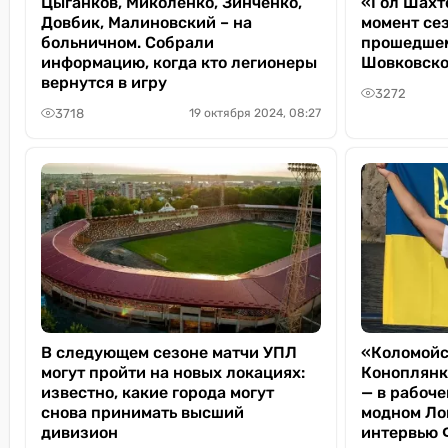
Цыганков, Миколенко, Зинченко,
«Гол Шахт
Довбик, Малиновский – на
момент сез
больничном. Собрали
прошедшем
информацию, когда кто легионеры
Шовковско
вернутся в игру
3272
3718
19 октября 2024, 08:27
В следующем сезоне матчи УПЛ
«Коломойс
могут пройти на новых локациях:
Коноплянки
известно, какие города могут
— в рабоч
снова принимать высший
модном Ло
дивизион
интервью 