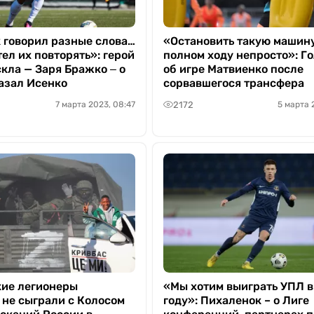
 говорил разные слова…
«Остановить такую машин
тел их повторять»: герой
полном ходу непросто»: Го
кла — Заря Бражко ‒ о
об игре Матвиенко после
казал Исенко
сорвавшегося трансфера
2172
7 марта 2023, 08:47
5 марта 
ие легионеры
«Мы хотим выиграть УПЛ в
 не сыграли с Колосом
году»: Пихаленок – о Лиге