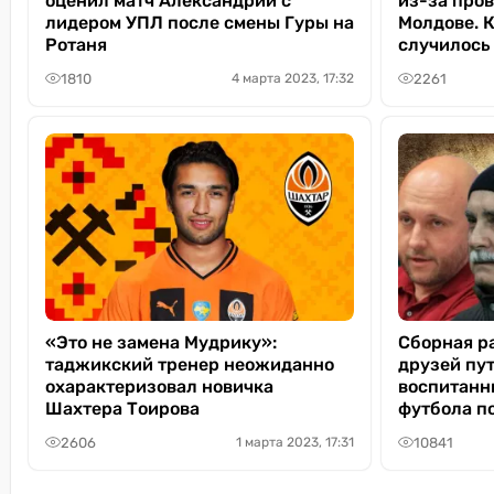
оценил матч Александрии с
из-за про
лидером УПЛ после смены Гуры на
Молдове. К
Ротаня
случилось
1810
2261
4 марта 2023, 17:32
«Это не замена Мудрику»:
Сборная р
таджикский тренер неожиданно
друзей пут
охарактеризовал новичка
воспитанн
Шахтера Тоирова
футбола п
2606
10841
1 марта 2023, 17:31