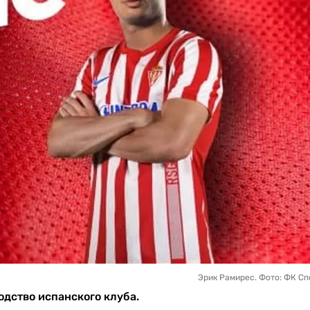
Эрик Рамирес. Фото: ФК Сп
дство испанского клуба.