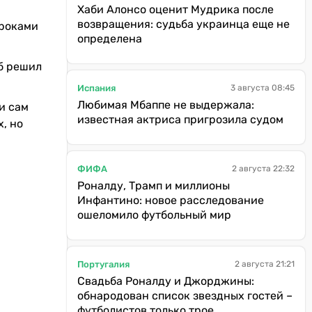
Хаби Алонсо оценит Мудрика после
возвращения: судьба украинца еще не
гроками
определена
б решил
Испания
3 августа 08:45
Любимая Мбаппе не выдержала:
и сам
известная актриса пригрозила судом
, но
ФИФА
2 августа 22:32
Роналду, Трамп и миллионы
Инфантино: новое расследование
ошеломило футбольный мир
Португалия
2 августа 21:21
Свадьба Роналду и Джорджины:
обнародован список звездных гостей –
футболистов только трое