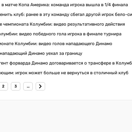
в матче Копа Америка: команда игрока вышла в 1/4 финала
ить клуб: ранее в эту команду сбегал другой игрок бело-с
е чемпионата Колумбии: видео результативного действия
лумбии: видео победного гола игрока в финале турнира
пионате Колумбии: видео голов нападающего Динамо
 нападающий Динамо уехал за границу
гент форварда Динамо договаривается о трансфере в Колум
ющим: игрок может больше не вернуться в столичный клуб
2
3
...