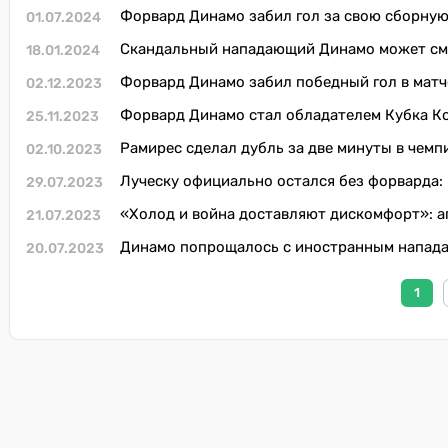
Форвард Динамо забил гол за свою сборную 
01.07.2024
Скандальный нападающий Динамо может смен
18.01.2024
Форвард Динамо забил победный гол в матч
02.12.2023
Форвард Динамо стал обладателем Кубка Ко
25.11.2023
Рамирес сделал дубль за две минуты в чем
02.10.2023
Луческу официально остался без форварда:
29.07.2023
«Холод и война доставляют дискомфорт»: а
21.07.2023
Динамо попрощалось с иностранным напада
20.07.2023
1