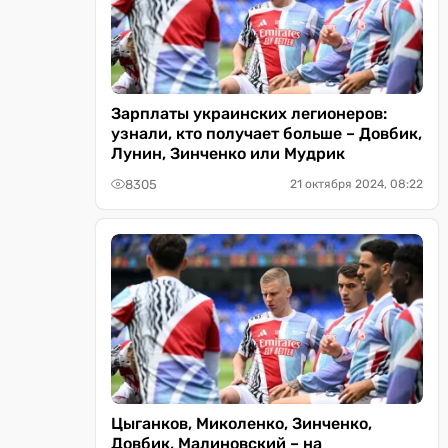
Зарплаты украинских легионеров:
узнали, кто получает больше – Довбик,
Лунин, Зинченко или Мудрик
8305
21 октября 2024, 08:22
Цыганков, Миколенко, Зинченко,
Довбик, Малиновский – на