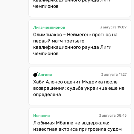
чемпионов
Лига чемпионов
3 августа 19:09
Олимпиакос – Неймеген: прогноз на
первый матч третьего
квалификационного раунда Лиги
чемпионов
Англия
3 августа 11:27
Хаби Алонсо оценит Мудрика после
возвращения: судьба украинца еще не
определена
Испания
3 августа 08:45
Любимая Мбаппе не выдержала:
известная актриса пригрозила судом