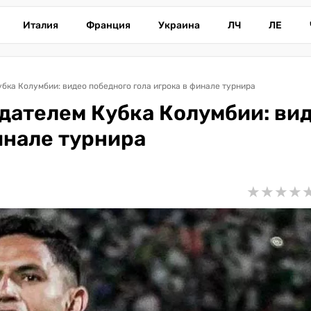
Италия
Франция
Украина
ЛЧ
ЛЕ
бка Колумбии: видео победного гола игрока в финале турнира
дателем Кубка Колумбии: ви
инале турнира
★
★
★
★
★
★
★
★