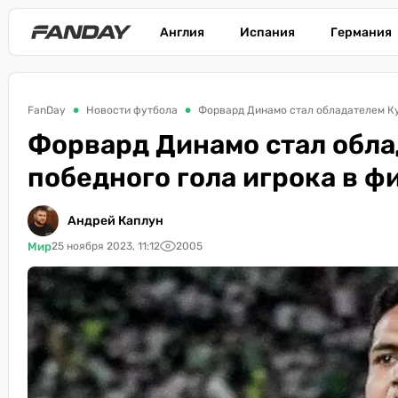
Англия
Испания
Германия
FanDay
Новости футбола
Форвард Динамо стал обладателем Ку
Форвард Динамо стал обла
победного гола игрока в ф
Андрей Каплун
Мир
25 ноября 2023, 11:12
2005