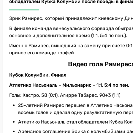
обладателем Кубка Колумбии после победы в фина
Эрик Рамирес, который принадлежит киевскому Дина
В финале команда венесуэльского форварда обыграл
основное и дополнительное время (1:1, 5:4 по пен.).
Именно Рамирес, вышедший на замену при счете 0:1 
принес его команде трофей.
Видео гола Рамирес
Кубок Колумбии. Финал
Атлетико Насьональ – Мильонарис – 1:1, 5:4 по пен.
Голы: Кастро, 58 (0:1), Агирре Табарес, 90+3 (1:1)
25-летний Рамирес перешел в Атлетико Насьональ
восемь голов и сделал одну результативную пер
Атлетико Насьональ стал обладателем Кубка Кол
Арендное соглашение Эрика с колумбийцами рас