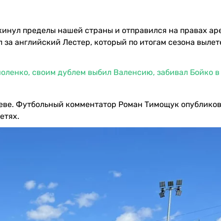
кинул пределы нашей страны и отправился на правах ар
ал за английский Лестер, который по итогам сезона вылет
оленко, своим дублем выбил Валенсию, забивал Бойко в
иеве. Футбольный комментатор Роман Тимощук опублико
етях.