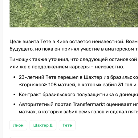
Цель визита Тете в Киев остается неизвестной. Воз
будущего, но пока он принял участие в аматорском т
Тимощук также уточнил, что следующей остановкой 
или же с продолжением карьеры – неизвестно.
23-летний Тете перешел в Шахтер из бразильског
«горняков» 108 матчей, в которых забил 31 гол и
Контракт бразильского полузащитника с донецки
Авторитетный портал Transfermarkt оценивает игр
матчах, в которых забил семь голов и сделал пят
Лион
Шахтер Д
Тете