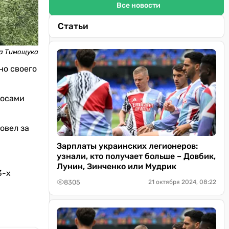
Все новости
Статьи
на Тимощука
но своего
росами
овел за
Зарплаты украинских легионеров:
узнали, кто получает больше – Довбик,
Лунин, Зинченко или Мудрик
3-х
8305
21 октября 2024, 08:22