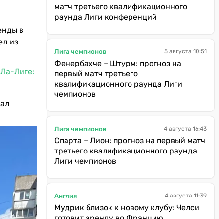
матч третьего квалификационного
раунда Лиги конференций
енды в
ел из
Лига чемпионов
5 августа 10:51
Фенербахче – Штурм: прогноз на
 Ла-Лиге:
первый матч третьего
квалификационного раунда Лиги
чемпионов
вал
Лига чемпионов
4 августа 16:43
Спарта – Лион: прогноз на первый матч
третьего квалификационного раунда
Лиги чемпионов
Англия
4 августа 11:39
Мудрик близок к новому клубу: Челси
готовит аренду во Францию