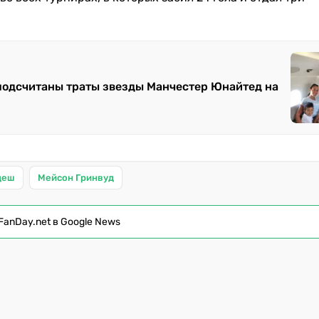
подсчитаны траты звезды Манчестер Юнайтед на
деш
Мейсон Гринвуд
FanDay.net в Google News