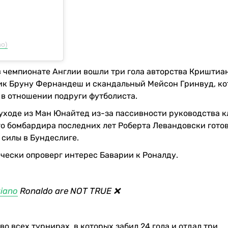
no)
в чемпионате Англии вошли три гола авторства Криштиа
ник Бруну Фернандеш и скандальный Мейсон Гринвуд, ко
 в отношении подруги футболиста.
 уходе из Ман Юнайтед из-за пассивности руководства к
го бомбардира последних лет Роберта Левандовски гото
 силы в Бундеслиге.
ически опроверг интерес Баварии к Роналду.
tiano
Ronaldo are NOT TRUE ❌
о всех турнирах, в которых забил 24 гола и отдал три