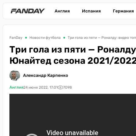
Англия
Испания
Германия
FanDay
Новости футбола
Три гола из пяти — Роналду: видео т
Три гола из пяти — Роналд
Юнайтед сезона 2021/2022
Александр Карпенко
Англия
24 июня 2022, 17:01
7098