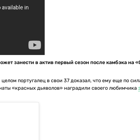
жет занести в актив первый сезон после камбэка на «
целом португалец в свои 37 доказал, что ему еще по си
наты «красных дьяволов» наградили своего любимчика