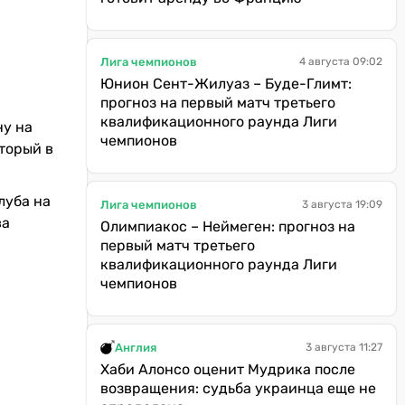
Лига чемпионов
4 августа 09:02
Юнион Сент-Жилуаз – Буде-Глимт:
прогноз на первый матч третьего
квалификационного раунда Лиги
ну на
чемпионов
торый в
луба на
Лига чемпионов
3 августа 19:09
ва
Олимпиакос – Неймеген: прогноз на
первый матч третьего
квалификационного раунда Лиги
чемпионов
Англия
3 августа 11:27
Хаби Алонсо оценит Мудрика после
возвращения: судьба украинца еще не