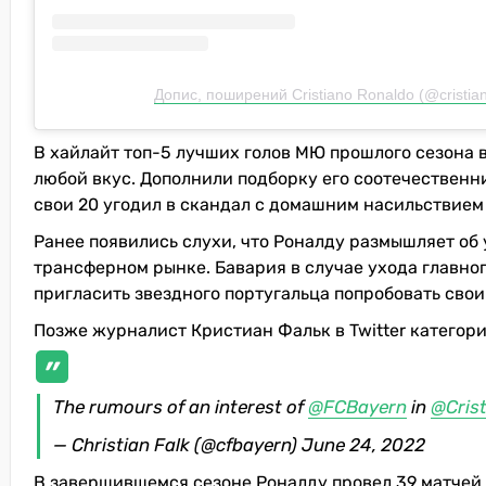
Допис, поширений Cristiano Ronaldo (@cristia
В хайлайт топ-5 лучших голов МЮ прошлого сезона 
любой вкус. Дополнили подборку его соотечествен
свои 20 угодил в скандал с домашним насильствием
Ранее появились слухи, что Роналду размышляет об
трансферном рынке. Бавария в случае ухода главно
пригласить звездного португальца попробовать свои
Позже журналист Кристиан Фальк в Twitter категор
The rumours of an interest of
@FCBayern
in
@Cris
— Christian Falk (@cfbayern)
June 24, 2022
В завершившемся сезоне Роналду провел 39 матчей в