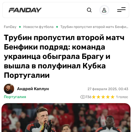
UK
RU
Англия
FanDay
Новости футбола
Трубин пропустил второй матч Бенфики подряд: команда украинца обыграла Брагу и вышла в полуфинал Кубка Португалии
Испания
Трубин пропустил второй матч
Бенфики подряд: команда
Германия
украинца обыграла Брагу и
Италия
вышла в полуфинал Кубка
Франция
Португалии
Украина
Андрей Каплун
27 февраля 2025, 00:43
ЛЧ
★
★
★
★
★
★
★
★
★
★
Португалия
736
1 голос
ЛЕ
ЧЕ-2028
Букмекеры