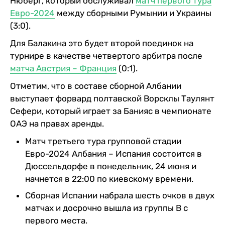
Нюберг, который обслуживал
матч первого тура
Евро-2024
между сборными Румынии и Украины
(3:0).
Для Балакина это будет второй поединок на
турнире в качестве четвертого арбитра после
матча Австрия – Франция
(0:1).
Отметим, что в составе сборной Албании
выступает форвард полтавской Ворсклы Таулянт
Сефери, который играет за Банияс в чемпионате
ОАЭ на правах аренды.
Матч третьего тура групповой стадии
Евро-2024 Албания – Испания состоится в
Дюссельдорфе в понедельник, 24 июня и
начнется в 22:00 по киевскому времени.
Сборная Испании набрала шесть очков в двух
матчах и досрочно вышла из группы B с
первого места.