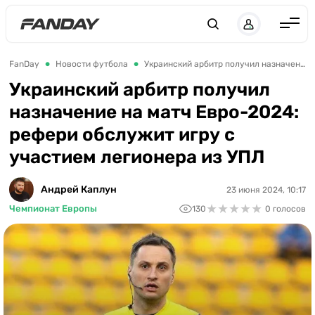
Англия
FanDay
Новости футбола
Украинский арбитр получил назначение на матч Евро-2024: рефери обслужит игру с участием легионера из УПЛ
Испания
Украинский арбитр получил
назначение на матч Евро-2024:
Германия
рефери обслужит игру с
Италия
участием легионера из УПЛ
Франция
Украина
Андрей Каплун
23 июня 2024, 10:17
★
★
★
★
★
★
★
★
★
★
Чемпионат Европы
130
0 голосов
ЛЧ
ЛЕ
ЧЕ-2028
Букмекеры