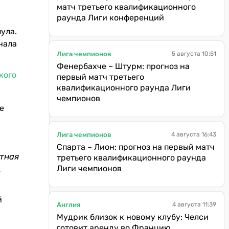
матч третьего квалификационного
раунда Лиги конференций
ула.
нала
Лига чемпионов
5 августа 10:51
Фенербахче – Штурм: прогноз на
кого
первый матч третьего
квалификационного раунда Лиги
чемпионов
е
Лига чемпионов
4 августа 16:43
Спарта – Лион: прогноз на первый матч
стная
третьего квалификационного раунда
Лиги чемпионов
,
й
Англия
4 августа 11:39
Мудрик близок к новому клубу: Челси
готовит аренду во Францию