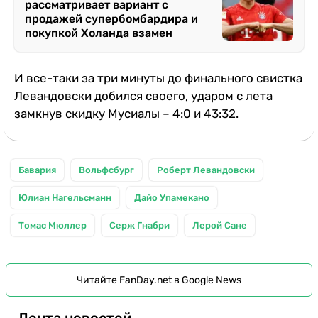
рассматривает вариант с
продажей супербомбардира и
покупкой Холанда взамен
И все-таки за три минуты до финального свистка
Левандовски добился своего, ударом с лета
замкнув скидку Мусиалы – 4:0 и 43:32.
Бавария
Вольфсбург
Роберт Левандовски
Юлиан Нагельсманн
Дайо Упамекано
Томас Мюллер
Серж Гнабри
Лерой Сане
Читайте FanDay.net в Google News
Лента новостей