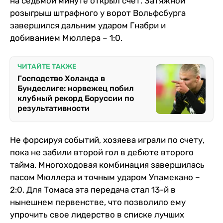
на седьмой минуте открыл счет. Затяжной
розыгрыш штрафного у ворот Вольфсбурга
завершился дальним ударом Гнабри и
добиванием Мюллера – 1:0.
ЧИТАЙТЕ ТАКЖЕ
Господство Холанда в
Бундеслиге: норвежец побил
клубный рекорд Боруссии по
результативности
Не форсируя событий, хозяева играли по счету,
пока не забили второй гол в дебюте второго
тайма. Многоходовая комбинация завершилась
пасом Мюллера и точным ударом Упамекано –
2:0. Для Томаса эта передача стал 13-й в
нынешнем первенстве, что позволило ему
упрочить свое лидерство в списке лучших