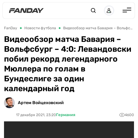
Англия
FanDay
Новости футбола
Видеообзор матча Бавария – Вольфсбург – 4:0: Левандовски побил рекорд легендарного Мюллера по голам в Бундеслиге за один календарный год
Испания
Видеообзор матча Бавария –
Вольфсбург – 4:0: Левандовски
Германия
побил рекорд легендарного
Италия
Мюллера по голам в
Франция
Бундеслиге за один
Украина
календарный год
ЛЧ
Артем Войцеховский
ЛЕ
Германия
17 декабря 2021, 23:20
4600
ЧЕ-2028
Букмекеры