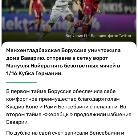
Казино
Боруссия М - Бавария, фото: Twitter
Менхенгладбахская Боруссия уничтожила
дома Баварию, отправив в сетку ворот
Мануэля Нойера пять безответных мячей в
1/16 Кубка Германии.
В первом тайме Боруссия обеспечила себе
комфортное преимущество благодаря голам
Куадио Коне и Рами Бенсебаини с пенальти. Во
втором тайме «жеребцы» продолжили избиение
Баварии.
По дублю на свой счет записали Бенсебаини и