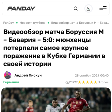
Англия
FanDay
Новости футбола
Видеообзор матча Боруссия М – Бавария – 5:0: мюнхенцы потерпели самое крупное поражение в Кубке Германии в своей истории
Испания
Видеообзор матча Боруссия М
– Бавария – 5:0: мюнхенцы
Германия
потерпели самое крупное
Италия
поражение в Кубке Германии в
Франция
своей истории
Украина
Андрей Пискун
28 октября 2021, 00:40
ЛЧ
★
★
★
★
★
★
★
★
★
★
Германия
11227
1 голос
ЛЕ
ЧЕ-2028
Букмекеры