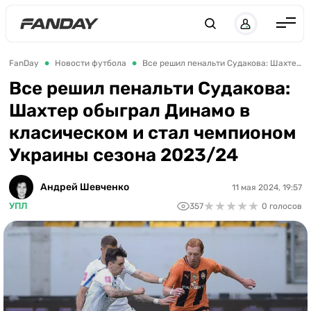
Англия
FanDay
Новости футбола
Все решил пенальти Судакова: Шахтер обыграл Динамо в класическом и стал чемпионом Украины сезона 2023/24
Испания
Все решил пенальти Судакова:
Шахтер обыграл Динамо в
Германия
класическом и стал чемпионом
Италия
Украины сезона 2023/24
Франция
Украина
Андрей Шевченко
11 мая 2024, 19:57
★
★
★
★
★
★
★
★
★
★
УПЛ
357
0 голосов
ЛЧ
ЛЕ
ЧЕ-2028
Букмекеры