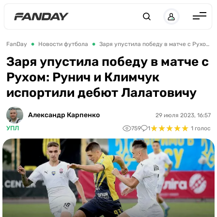
Англия
FanDay
Новости футбола
Заря упустила победу в матче с Рухом: Рунич и Климчук испортили дебют Лалатовичу
Испания
Заря упустила победу в матче с
Рухом: Рунич и Климчук
Германия
испортили дебют Лалатовичу
Италия
Франция
Александр Карпенко
29 июля 2023, 16:57
★
★
★
★
★
★
★
★
★
★
УПЛ
759
1
1 голос
Украина
ЛЧ
ЛЕ
ЧЕ-2028
Букмекеры