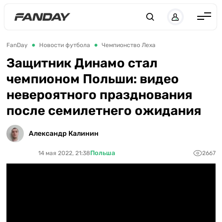
Англия
FanDay
Новости футбола
Чемпионство Леха
Испания
Защитник Динамо стал
чемпионом Польши: видео
Германия
невероятного празднования
Италия
после семилетнего ожидания
Франция
Украина
Александр Калинин
ЛЧ
Польша
14 мая 2022, 21:38
2667
ЛЕ
ЧЕ-2028
Букмекеры