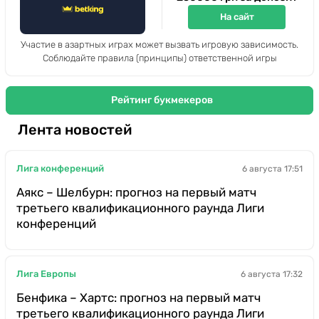
На сайт
Участие в азартных играх может вызвать игровую зависимость.
Соблюдайте правила (принципы) ответственной игры
Рейтинг букмекеров
Лента новостей
Лига конференций
6 августа 17:51
Аякс – Шелбурн: прогноз на первый матч
третьего квалификационного раунда Лиги
конференций
Лига Европы
6 августа 17:32
Бенфика – Хартс: прогноз на первый матч
третьего квалификационного раунда Лиги