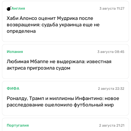
Англия
3 августа 11:27
Хаби Алонсо оценит Мудрика после
возвращения: судьба украинца еще не
определена
Испания
3 августа 08:45
Любимая Мбаппе не выдержала: известная
актриса пригрозила судом
ФИФА
2 августа 22:32
Роналду, Трамп и миллионы Инфантино: новое
расследование ошеломило футбольный мир
Португалия
2 августа 21:21