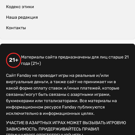
Кодекс этики
Наша редакция
Контакты
Материалы сайта предназначены для лиц старше 21
21+
года (21+)
Сайт Fanday не проводит игры на реальные и/или
виртуальные деньги, а также сайт не принимает ни в
какой форме оплату ставок и/иных платежей, которые
связаны/могут быть связаны с азартными играми,
букмекерами или тотализаторами. Все материалы на
информационном ресурсе Fanday публикуются
исключительно в информационных целях.
УЧАСТИЕ В АЗАРТНЫХ ИГРАХ МОЖЕТ ВЫЗЫВАТЬ ИГРОВУЮ
ЗАВИСИМОСТЬ. ПРИДЕРЖИВАЙТЕСЬ ПРАВИЛ