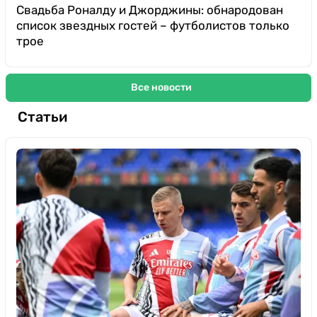
Свадьба Роналду и Джорджины: обнародован
список звездных гостей – футболистов только
трое
Все новости
Статьи