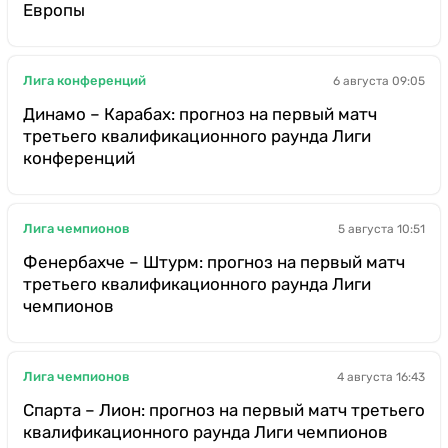
Европы
Лига конференций
6 августа 09:05
Динамо – Карабах: прогноз на первый матч
третьего квалификационного раунда Лиги
конференций
Лига чемпионов
5 августа 10:51
Фенербахче – Штурм: прогноз на первый матч
третьего квалификационного раунда Лиги
чемпионов
Лига чемпионов
4 августа 16:43
Спарта – Лион: прогноз на первый матч третьего
квалификационного раунда Лиги чемпионов