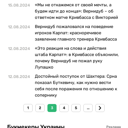
«Мы не откажемся от своей мечты, а
15.08.2024
будем идти до конца»: Вернидуб – об
ответном матче Кривбасса с Викторией
Вернидуб пожаловался на поведение
12.08.2024
игроков Карпат: красноречивое
заявление главного тренера Кривбасса
«Это реакция на слова и действия
12.08.2024
штаба Карпат»: в Кривбассе объяснили,
почему Вернидуб не пожал руку
Лупашко
Достойный поступок от Шахтера: Срна
12.08.2024
показал Буткевичу, как нужно вести
себя после поражения по отношению к
сопернику
1
2
3
4
5
...
Букмекеры Украины
Реклама