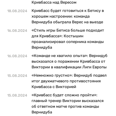
Казино
Кривбасса над Вересом
Кривбасс будет готовиться к Бетису в
18.08.2024
хорошем настроении: команда
Вернидуба обыграла Верес на выезде
«Стиль игры Бетиса больше подходит
16.08.2024
для Кривбасса»: Костышин
проанализировал соперника команды
Вернидуба
«Команде не хватило опыта»: Вернидуб
16.08.2024
высказался о поражении Кривбасса от
Виктории в квалификации Лиги Европы
«Немножко грустно»: Вернидуб подвел
15.08.2024
итог двухматчевого противостояния
Кривбасса с Викторией
«Кривбасс будет сложно пройти»:
15.08.2024
главный тренер Виктории высказался
об ответном матче против команды
Вернидуба