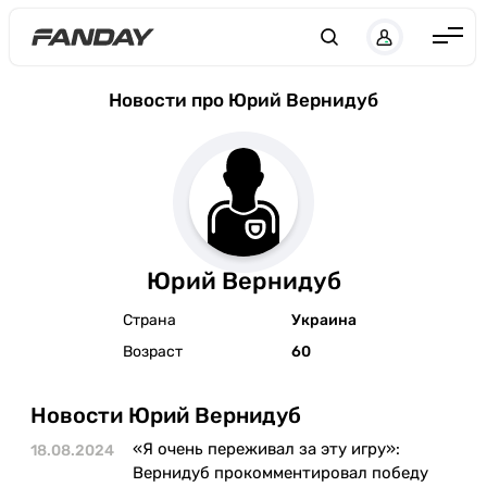
Англия
Новости про Юрий Вернидуб
Испания
Германия
Италия
Франция
Юрий Вернидуб
Украина
Страна
Украина
ЛЧ
Возраст
60
ЛЕ
Новости Юрий Вернидуб
ЧЕ-2028
«Я очень переживал за эту игру»:
18.08.2024
Букмекеры
Вернидуб прокомментировал победу