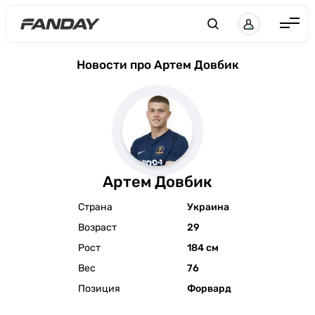
Англия
Новости про Артем Довбик
Испания
Германия
Италия
Франция
Артем Довбик
Украина
Страна
Украина
ЛЧ
Возраст
29
ЛЕ
Рост
184 см
ЧЕ-2028
Вес
76
Позиция
Форвард
Букмекеры