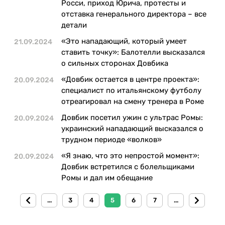
Росси, приход Юрича, протесты и
отставка генерального директора – все
детали
«Это нападающий, который умеет
21.09.2024
ставить точку»: Балотелли высказался
о сильных сторонах Довбика
«Довбик остается в центре проекта»:
20.09.2024
специалист по итальянскому футболу
отреагировал на смену тренера в Роме
Довбик посетил ужин с ультрас Ромы:
20.09.2024
украинский нападающий высказался о
трудном периоде «волков»
«Я знаю, что это непростой момент»:
20.09.2024
Довбик встретился с болельщиками
Ромы и дал им обещание
...
3
4
5
6
7
...