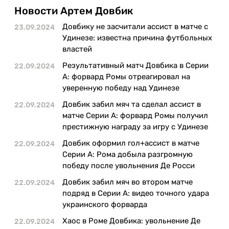
Казино
Новости Артем Довбик
Довбику не засчитали ассист в матче с
23.09.2024
Удинезе: известна причина футбольных
властей
Результативный матч Довбика в Серии
22.09.2024
А: форвард Ромы отреагировал на
уверенную победу над Удинезе
Довбик забил мяч та сделал ассист в
22.09.2024
матче Серии А: форвард Ромы получил
престижную награду за игру с Удинезе
Довбик оформил гол+ассист в матче
22.09.2024
Серии А: Рома добыла разгромную
победу после увольнения Де Росси
Довбик забил мяч во втором матче
22.09.2024
подряд в Серии А: видео точного удара
украинского форварда
Хаос в Роме Довбика: увольнение Де
22.09.2024