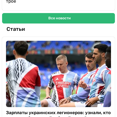
трое
Все новости
Статьи
Зарплаты украинских легионеров: узнали, кто