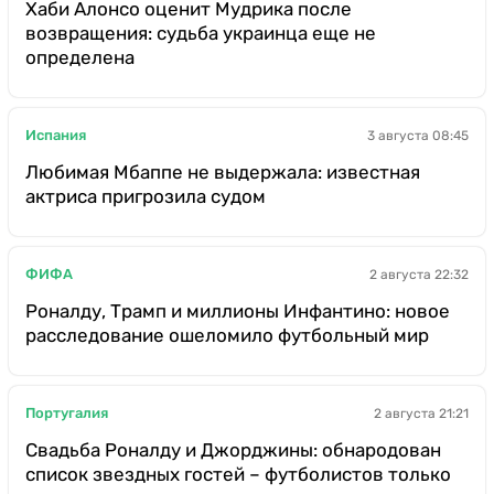
Хаби Алонсо оценит Мудрика после
возвращения: судьба украинца еще не
определена
Испания
3 августа 08:45
Любимая Мбаппе не выдержала: известная
актриса пригрозила судом
ФИФА
2 августа 22:32
Роналду, Трамп и миллионы Инфантино: новое
расследование ошеломило футбольный мир
Португалия
2 августа 21:21
Свадьба Роналду и Джорджины: обнародован
список звездных гостей – футболистов только