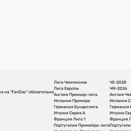
Лига Чемпионов
ЧЕ-2028
Лига Европы
ЧМ-2026
а на "FanDay" обязательна
Англия Премьер-лига
Англия Ч
Испания Примера
Испания С
Германия Бундеслига
Германия 
Италия Серия А
Италия Се
Франция Лига 1
Франция Л
Португалия Примейра-лига
Португали