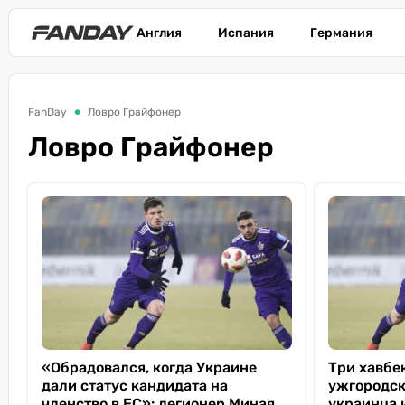
Англия
Испания
Германия
FanDay
Ловро Грайфонер
Ловро Грайфонер
«Обрадовался, когда Украине
Три хавбе
дали статус кандидата на
ужгородск
членство в ЕС»: легионер Миная
украинца 