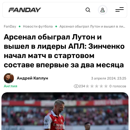
Англия
FanDay
Новости футбола
Арсенал обыграл Лутон и вышел в лидеры АПЛ: Зинченко начал матч в стартовом составе впервые за два месяца
Испания
Арсенал обыграл Лутон и
вышел в лидеры АПЛ: Зинченко
Германия
начал матч в стартовом
Италия
составе впервые за два месяца
Франция
Украина
Андрей Каплун
3 апреля 2024, 23:25
★
★
★
★
★
★
★
★
★
★
Англия
234
0 голосов
ЛЧ
ЛЕ
ЧЕ-2028
Букмекеры