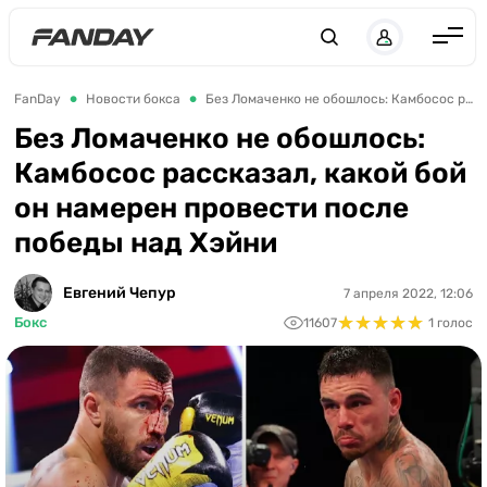
Англия
FanDay
Новости бокса
Без Ломаченко не обошлось: Камбосос рассказал, какой бой он намерен провести после победы над Хэйни
Испания
Без Ломаченко не обошлось:
Камбосос рассказал, какой бой
Германия
он намерен провести после
Италия
победы над Хэйни
Франция
Украина
Евгений Чепур
7 апреля 2022, 12:06
★
★
★
★
★
★
★
★
★
★
Бокс
11607
1 голос
ЛЧ
ЛЕ
ЧЕ-2028
Букмекеры