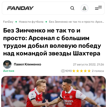
Англия
FanDay
Новости футбола
Без Зинченко не так то и просто: Арсенал с большим трудом добыл волевую победу над командой звезды Шахтера
Испания
Без Зинченко не так то и
просто: Арсенал с большим
Германия
трудом добыл волевую победу
Италия
над командой звезды Шахтера
Франция
Украина
Павел Клименко
27 августа 2022, 21:26
★
★
★
★
★
★
★
★
★
★
Англия
1090
2 голоса
ЛЧ
ЛЕ
ЧЕ-2028
Букмекеры