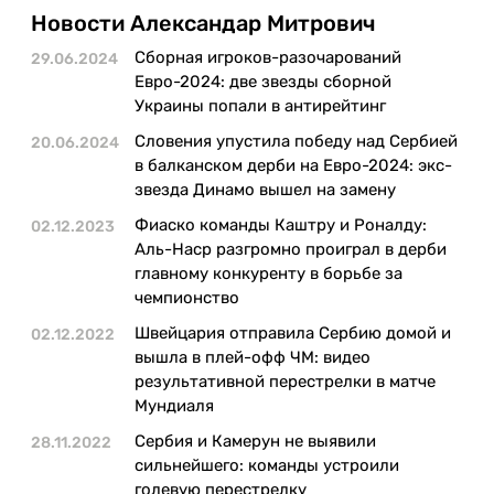
Казино
Новости Александар Митрович
Сборная игроков-разочарований
29.06.2024
Евро-2024: две звезды сборной
Украины попали в антирейтинг
Словения упустила победу над Сербией
20.06.2024
в балканском дерби на Евро-2024: экс-
звезда Динамо вышел на замену
Фиаско команды Каштру и Роналду:
02.12.2023
Аль-Наср разгромно проиграл в дерби
главному конкуренту в борьбе за
чемпионство
Швейцария отправила Сербию домой и
02.12.2022
вышла в плей-офф ЧМ: видео
результативной перестрелки в матче
Мундиаля
Сербия и Камерун не выявили
28.11.2022
сильнейшего: команды устроили
голевую перестрелку