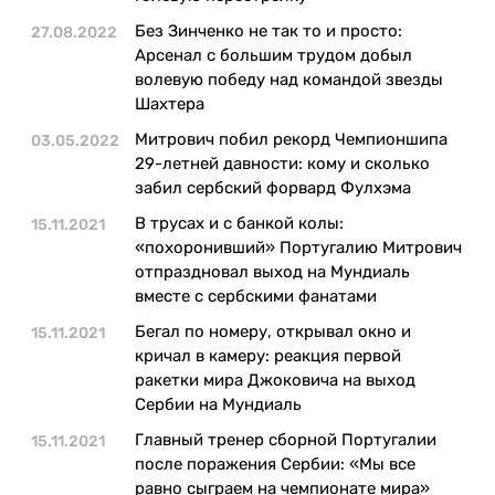
Без Зинченко не так то и просто:
27.08.2022
Арсенал с большим трудом добыл
волевую победу над командой звезды
Шахтера
Митрович побил рекорд Чемпионшипа
03.05.2022
29-летней давности: кому и сколько
забил сербский форвард Фулхэма
В трусах и с банкой колы:
15.11.2021
«похоронивший» Португалию Митрович
отпраздновал выход на Мундиаль
вместе с сербскими фанатами
Бегал по номеру, открывал окно и
15.11.2021
кричал в камеру: реакция первой
ракетки мира Джоковича на выход
Сербии на Мундиаль
Главный тренер сборной Португалии
15.11.2021
после поражения Сербии: «Мы все
равно сыграем на чемпионате мира»