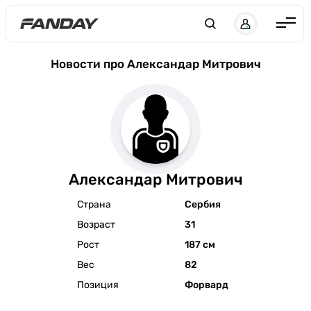
Англия
Новости про Александар Митрович
Испания
Германия
Италия
Франция
Александар Митрович
Украина
Страна
Сербия
ЛЧ
Возраст
31
ЛЕ
Рост
187 см
ЧЕ-2028
Вес
82
Позиция
Форвард
Букмекеры