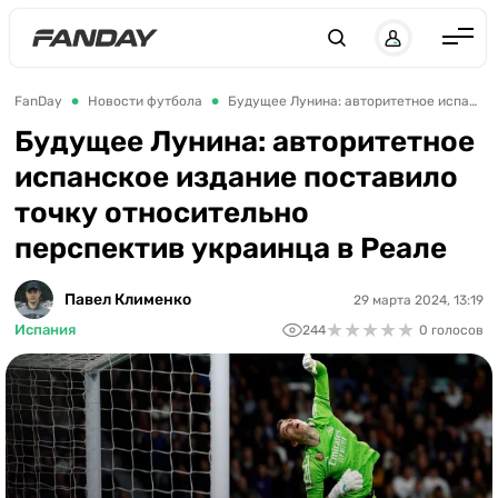
Англия
FanDay
Новости футбола
Будущее Лунина: авторитетное испанское издание поставило точку относительно перспектив украинца в Реале
Испания
Будущее Лунина: авторитетное
испанское издание поставило
Германия
точку относительно
Италия
перспектив украинца в Реале
Франция
Украина
Павел Клименко
29 марта 2024, 13:19
★
★
★
★
★
★
★
★
★
★
Испания
244
0 голосов
ЛЧ
ЛЕ
ЧЕ-2028
Букмекеры