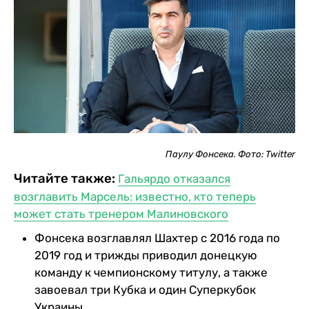
Паулу Фонсека. Фото: Twitter
Читайте также:
Гальярдо отказался
возглавить Марсель: известно, кто теперь
может стать тренером Малиновского
Фонсека возглавлял Шахтер с 2016 года по
2019 год и трижды приводил донецкую
команду к чемпионскому титулу, а также
завоевал три Кубка и один Суперкубок
Украины.