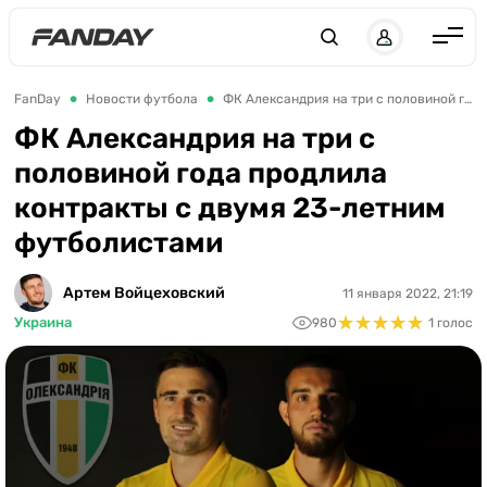
Англия
FanDay
Новости футбола
ФК Александрия на три с половиной года продлила контракты с двумя 23-летним футболистами
Испания
ФК Александрия на три с
половиной года продлила
Германия
контракты с двумя 23-летним
Италия
футболистами
Франция
Украина
Артем Войцеховский
11 января 2022, 21:19
★
★
★
★
★
★
★
★
★
★
Украина
980
1 голос
ЛЧ
ЛЕ
ЧЕ-2028
Букмекеры