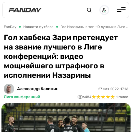
Англия
FanDay
Новости футбола
Гол Назарины в топ-10 лучших в Лиге конференций
Испания
Гол хавбека Зари претендует
на звание лучшего в Лиге
Германия
конференций: видео
Италия
мощнейшего штрафного в
Франция
исполнении Назарины
Украина
Александр Калинин
27 мая 2022, 17:16
ЛЧ
★
★
★
★
★
★
★
★
★
★
Лига конференций
6484
1 голос
ЛЕ
ЧЕ-2028
Букмекеры