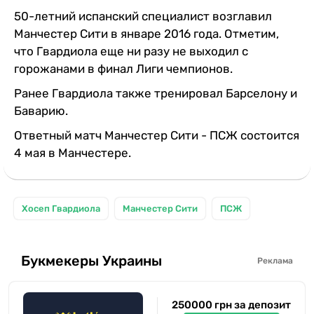
50-летний испанский специалист возглавил
Манчестер Сити в январе 2016 года. Отметим,
что Гвардиола еще ни разу не выходил с
горожанами в финал Лиги чемпионов.
Ранее Гвардиола также тренировал Барселону и
Баварию.
Ответный матч Манчестер Сити - ПСЖ состоится
4 мая в Манчестере.
Хосеп Гвардиола
Манчестер Сити
ПСЖ
Букмекеры Украины
Реклама
250000 грн за депозит