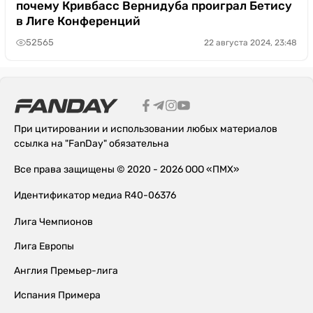
почему Кривбасс Вернидуба проиграл Бетису
в Лиге Конференций
52565
22 августа 2024, 23:48
При цитировании и использовании любых материалов
ссылка на "FanDay" обязательна
Все права защищены © 2020 - 2026 ООО «ПМХ»
Идентификатор медиа R40-06376
Лига Чемпионов
Лига Европы
Англия Премьер-лига
Испания Примера