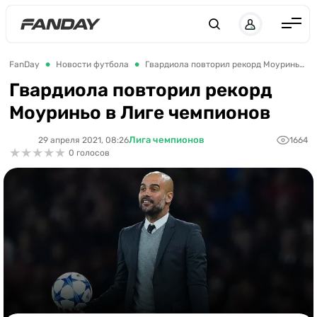
Англия
FanDay
Новости футбола
Гвардиола повторил рекорд Моуриньо в Лиге чемпионов
Испания
Гвардиола повторил рекорд
Моуриньо в Лиге чемпионов
Германия
Италия
Лига чемпионов
29 апреля 2021, 08:26
1664
★
★
★
★
★
★
★
★
★
★
0 голосов
Франция
Украина
ЛЧ
ЛЕ
ЧЕ-2028
Букмекеры