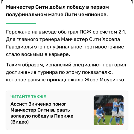
Казино
Манчестер Сити добыл победу в первом
полуфинальном матче Лиги чемпионов.
Горожане на выезде обыграл ПСЖ со счетом 2:1.
Для главного тренера Манчестер Сити Хосепа
Гвардиолы это полуфинальное противостояние
стало восьмым в карьере.
Таким образом, испанский специалист повторил
достижение турнира по этому показателю,
которое раньше принадлежало Жозе Моуриньо.
ЧИТАЙТЕ ТАКЖЕ
Ассист Зинченко помог
Манчестер Сити вырвать
волевую победу в Париже
(Видео)