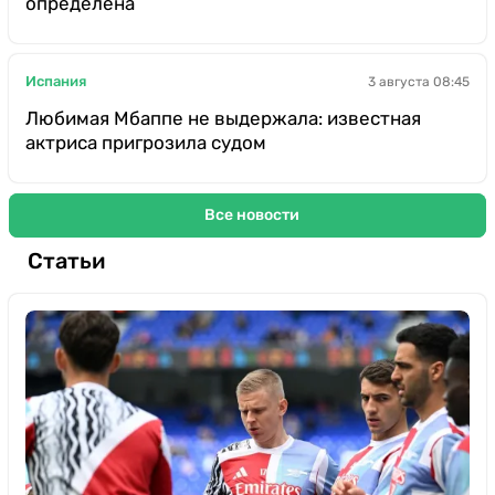
определена
Испания
3 августа 08:45
Любимая Мбаппе не выдержала: известная
актриса пригрозила судом
Все новости
Статьи