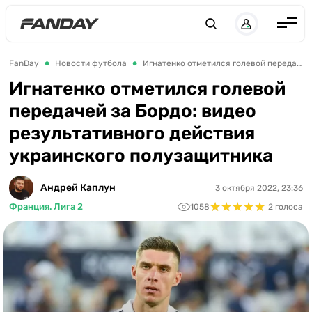
Англия
FanDay
Новости футбола
Игнатенко отметился голевой передачей за Бордо: видео результативного действия украинского полузащитника
Испания
Игнатенко отметился голевой
передачей за Бордо: видео
Германия
результативного действия
Италия
украинского полузащитника
Франция
Украина
Андрей Каплун
3 октября 2022, 23:36
★
★
★
★
★
★
★
★
★
★
Франция. Лига 2
1058
2 голоса
ЛЧ
ЛЕ
ЧЕ-2028
Букмекеры