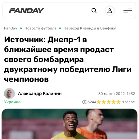
Англия
FanDay
Новости футбола
Переход Кивинды в Бенфику
Испания
Источник: Днепр-1 в
ближайшее время продаст
Германия
своего бомбардира
Италия
двукратному победителю Лиги
Франция
чемпионов
Украина
Александр Калинин
30 марта 2022, 11:32
ЛЧ
★
★
★
★
★
★
★
★
★
★
Украина
3244
1 голос
ЛЕ
ЧЕ-2028
Букмекеры