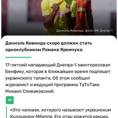
Казино
Даниэль Кивинда, фото: ФК Днепр-1
Даниэль Кивинда скоро должен стать
одноклубником Романа Яремчука.
17-летний нападающий Днепра-1 заинтересовал
Бенфику, которая в ближайшее время подпишет
украинского таланта. Об этом сообщил
журналист и ведущий программы ТаТоТаке
Михаил Спиваковский.
«Это человек, которого называют украинским
Киллианом Мбаппе. Его отец кажется кениец.