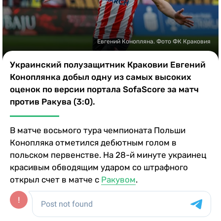
Казино
Евгений Конопляна. Фото ФК Краковия
Украинский полузащитник Краковии Евгений
Коноплянка добыл одну из самых высоких
оценок по версии портала SofaScore за матч
против Ракува (3:0).
В матче восьмого тура чемпионата Польши
Конопляка отметился дебютным голом в
польском первенстве. На 28-й минуте украинец
красивым обводящим ударом со штрафного
открыл счет в матче с
Ракувом
.