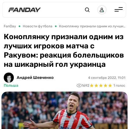
Англия
FanDay
Новости футбола
Коноплянку признали одним из лучших игроков матча с Ракувом: реакция болельщиков на шикарный гол украинца
Испания
Коноплянку признали одним из
лучших игроков матча с
Германия
Ракувом: реакция болельщиков
Италия
на шикарный гол украинца
Франция
Украина
Андрей Шевченко
4 сентября 2022, 11:01
★
★
★
★
★
★
★
★
★
★
Польша
1692
1 голос
ЛЧ
ЛЕ
ЧЕ-2028
Букмекеры