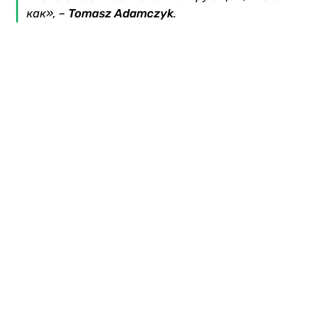
как», –
Tomasz Adamczyk
.