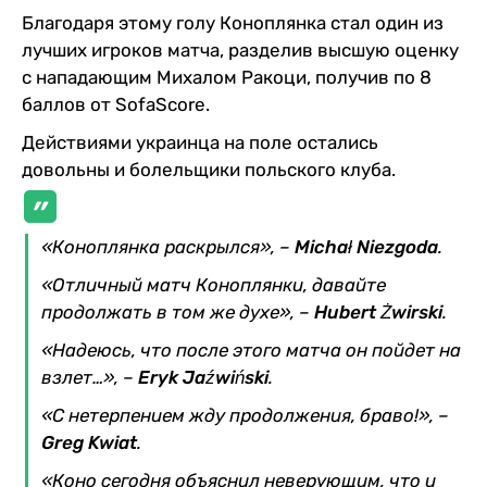
Благодаря этому голу Коноплянка стал один из
лучших игроков матча, разделив высшую оценку
с нападающим Михалом Ракоци, получив по 8
баллов от SofaScore.
Действиями украинца на поле остались
довольны и болельщики польского клуба.
«Коноплянка раскрылся», –
Michał Niezgoda
.
«Отличный матч Коноплянки, давайте
продолжать в том же духе», –
Hubert Żwirski
.
«Надеюсь, что после этого матча он пойдет на
взлет…», –
Eryk Jaźwiński
.
«С нетерпением жду продолжения, браво!», –
Greg Kwiat
.
«Коно сегодня объяснил неверующим, что и