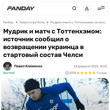
Англия
FanDay
Новости футбола
Мудрик и матч с Тоттенхэмом: источник сообщил о возвращении украинца в стартовый состав Челси
Испания
Мудрик и матч с Тоттенхэмом:
источник сообщил о
Германия
возвращении украинца в
Италия
стартовый состав Челси
Франция
Украина
Павел Клименко
23 февраля 2023, 12:53
★
★
★
★
★
★
★
★
★
★
Англия
3739
1 голос
ЛЧ
ЛЕ
ЧЕ-2028
Букмекеры