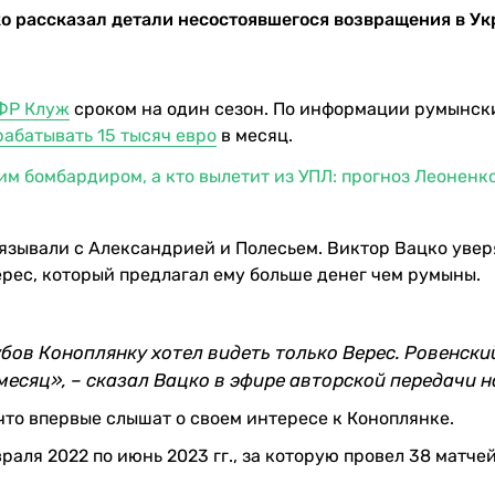
о рассказал детали несостоявшегося возвращения в Ук
ЧФР Клуж
сроком на один сезон. По информации румынск
рабатывать 15 тысяч евро
в месяц.
м бомбардиром, а кто вылетит из УПЛ: прогноз Леоненко
язывали с Александрией и Полесьем. Виктор Вацко уверя
рес, который предлагал ему больше денег чем румыны.
бов Коноплянку хотел видеть только Верес. Ровенски
месяц», – сказал Вацко в эфире авторской передачи н
 что впервые слышат о своем интересе к Коноплянке.
раля 2022 по июнь 2023 гг., за которую провел 38 матчей