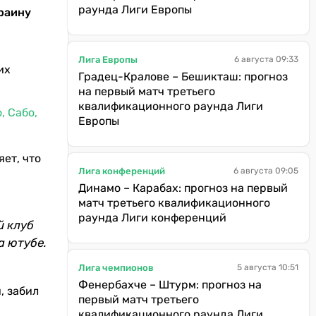
раунда Лиги Европы
раину
Лига Европы
6 августа 09:33
их
Градец-Кралове – Бешикташ: прогноз
на первый матч третьего
квалификационного раунда Лиги
, Сабо,
Европы
ет, что
Лига конференций
6 августа 09:05
Динамо – Карабах: прогноз на первый
матч третьего квалификационного
раунда Лиги конференций
й клуб
а ютубе.
Лига чемпионов
5 августа 10:51
Фенербахче – Штурм: прогноз на
, забил
первый матч третьего
квалификационного раунда Лиги