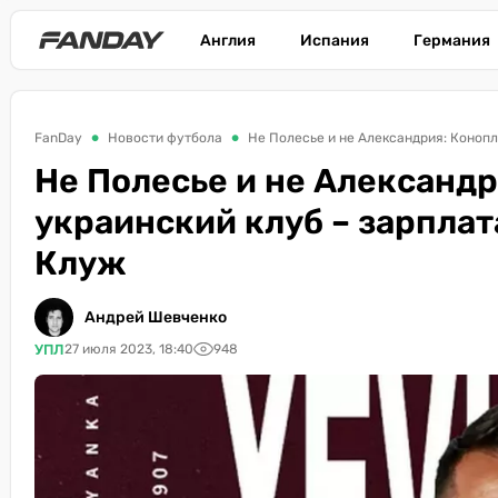
Англия
Испания
Германия
FanDay
Новости футбола
Не Полесье и не Александрия: Конопл
Не Полесье и не Александ
украинский клуб – зарплат
Клуж
Андрей Шевченко
УПЛ
27 июля 2023, 18:40
948