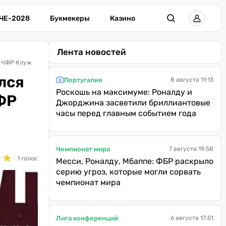
ЧЕ-2028
Букмекеры
Казино
Лента новостей
в ЧФР Клуж
лся
Португалия
8 августа 11:13
Роскошь на максимуме: Роналду и
ЧФР
Джорджина засветили бриллиантовые
часы перед главным событием года
Чемпионат мира
7 августа 19:58
★
★
★
★
1 голос
Месси, Роналду, Мбаппе: ФБР раскрыло
серию угроз, которые могли сорвать
чемпионат мира
Лига конференций
6 августа 17:51