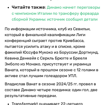
Читайте также
:
Динамо начнет переговоры
с чемпионом Италии по трансферу форварда
сборной Украины: источник сообщил детали
По информации источника, клуб из Севильи,
который в финальной квалификации Лиги
конференций сыграет против Кривбасса,
пытается усилить атаку и в списке, кроме
фамилий Юссуфа Мукоко из Боруссии Дортмунд,
Кевина Денкейя с Серкль Брюгге и Брееля
Эмболо из Монако, присутствует и украинца
Ваната, который в прошлом сезоне с 12 голами в
активе стал лучшим голеадором УПЛ.
Владислав Ванат в сезоне 2024/25 гг. провел в
составе Динамо четыре поединка: один гол, две
результативные передачи.
Transfermarkt оценивает 22-летнего