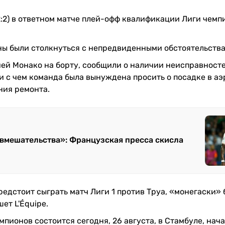
:2) в ответном матче плей-офф квалификации Лиги чемп
ы были столкнуться с непредвиденными обстоятельства
ией Монако на борту, сообщили о наличии неисправносте
и с чем команда была вынуждена просить о посадке в а
ния ремонта.
 вмешательства»: Французская пресса скисла
редстоит сыграть матч Лиги 1 против Труа, «монегаски» 
ет L'Équipe.
пионов состоится сегодня, 26 августа, в Стамбуле, нач