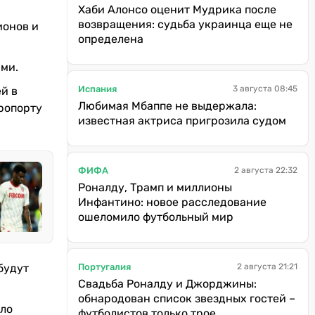
Хаби Алонсо оценит Мудрика после
возвращения: судьба украинца еще не
ионов и
определена
ми.
Испания
3 августа 08:45
й в
Любимая Мбаппе не выдержала:
эропорту
известная актриса пригрозила судом
ФИФА
2 августа 22:32
Роналду, Трамп и миллионы
Инфантино: новое расследование
ошеломило футбольный мир
Португалия
будут
2 августа 21:21
Свадьба Роналду и Джорджины:
обнародован список звездных гостей –
ало
футболистов только трое