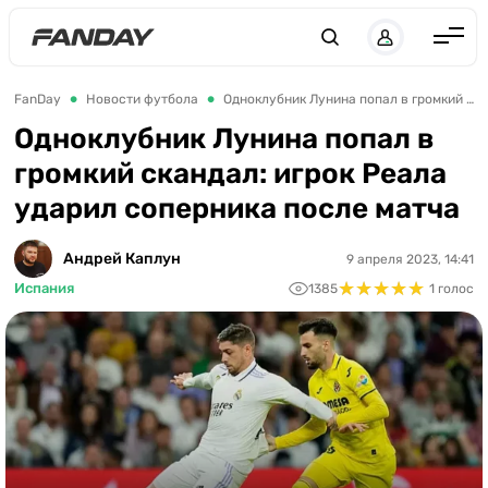
Англия
FanDay
Новости футбола
Одноклубник Лунина попал в громкий скандал: игрок Реала ударил соперника после матча
Испания
Одноклубник Лунина попал в
громкий скандал: игрок Реала
Германия
ударил соперника после матча
Италия
Франция
Андрей Каплун
9 апреля 2023, 14:41
★
★
★
★
★
★
★
★
★
★
Испания
1385
1 голос
Украина
ЛЧ
ЛЕ
ЧЕ-2028
Букмекеры