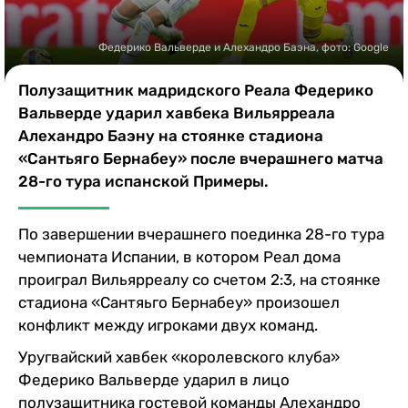
Казино
Федерико Вальверде и Алехандро Баэна, фото: Google
Полузащитник мадридского Реала Федерико
Вальверде ударил хавбека Вильярреала
Алехандро Баэну на стоянке стадиона
«Сантьяго Бернабеу» после вчерашнего матча
28-го тура испанской Примеры.
По завершении вчерашнего поединка 28-го тура
чемпионата Испании, в котором Реал дома
проиграл Вильярреалу со счетом 2:3, на стоянке
стадиона «Сантяьго Бернабеу» произошел
конфликт между игроками двух команд.
Уругвайский хавбек «королевского клуба»
Федерико Вальверде ударил в лицо
полузащитника гостевой команды Алехандро