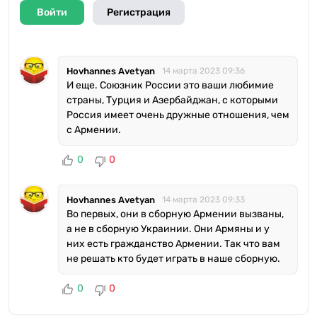
Войти
Регистрация
Hovhannes Avetyan
14 марта 2023 09:36
И еще. Союзник России это ваши любимие
страны, Турция и Азербайджан, с которыми
Россия имеет очень дружные отношения, чем
с Армении.
0
0
Hovhannes Avetyan
14 марта 2023 09:33
Во первых, они в сборную Армении вызваны,
а не в сборную Украинии. Они Армяны и у
них есть гражданство Армении. Так что вам
не решать кто будет играть в наше сборную.
0
0