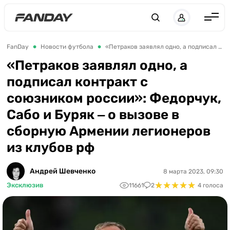
Англия
FanDay
Новости футбола
«Петраков заявлял одно, а подписал контракт с союзником россии»: Федорчук, Сабо и Буряк ‒ о вызове в сборную Армении легионеров из клубов рф
Испания
«Петраков заявлял одно, а
подписал контракт с
Германия
союзником россии»: Федорчук,
Италия
Сабо и Буряк ‒ о вызове в
Франция
сборную Армении легионеров
Украина
из клубов рф
ЛЧ
Андрей Шевченко
8 марта 2023, 09:30
ЛЕ
★
★
★
★
★
★
★
★
★
★
Эксклюзив
11661
2
4 голоса
ЧЕ-2028
Букмекеры