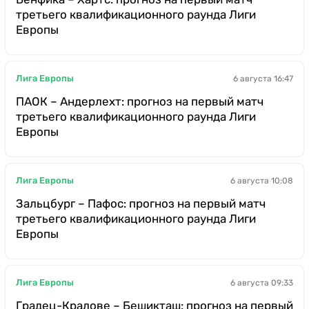
третьего квалификационного раунда Лиги
Европы
Лига Европы
6 августа 16:47
ПАОК – Андерлехт: прогноз на первый матч
третьего квалификационного раунда Лиги
Европы
Лига Европы
6 августа 10:08
Зальцбург – Пафос: прогноз на первый матч
третьего квалификационного раунда Лиги
Европы
Лига Европы
6 августа 09:33
Градец-Кралове – Бешикташ: прогноз на первый