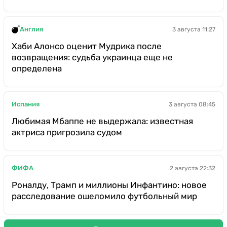
Англия
3 августа 11:27
Хаби Алонсо оценит Мудрика после
возвращения: судьба украинца еще не
определена
Испания
3 августа 08:45
Любимая Мбаппе не выдержала: известная
актриса пригрозила судом
ФИФА
2 августа 22:32
Роналду, Трамп и миллионы Инфантино: новое
расследование ошеломило футбольный мир