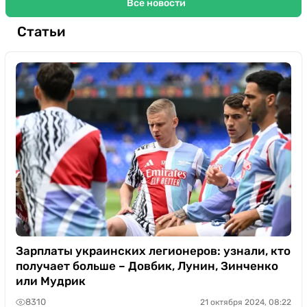
Все новости
Статьи
Зарплаты украинских легионеров: узнали, кто
получает больше – Довбик, Лунин, Зинченко
или Мудрик
8310
21 октября 2024, 08:22