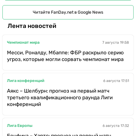
Читайте FanDay.net в Google News
Лента новостей
Чемпионат мира
7 августа 19:58
Месси, Роналду, Мбаппе: ФБР раскрыло серию
угроз, которые могли сорвать чемпионат мира
Лига конференций
6 августа 17:51
Аякс – Шелбурн: прогноз на первый матч
третьего квалификационного раунда Лиги
конференций
Лига Европы
6 августа 17:32
Бенфика – Хартс: прогноз на первый матч