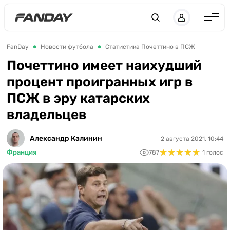
Англия
FanDay
Новости футбола
Статистика Почеттино в ПСЖ
Испания
Почеттино имеет наихудший
процент проигранных игр в
Германия
ПСЖ в эру катарских
Италия
владельцев
Франция
Украина
Александр Калинин
2 августа 2021, 10:44
★
★
★
★
★
★
★
★
★
★
Франция
787
1 голос
ЛЧ
ЛЕ
ЧЕ-2028
Букмекеры