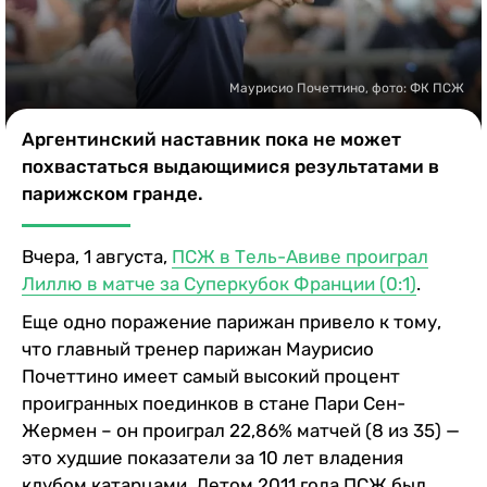
Казино
Маурисио Почеттино, фото: ФК ПСЖ
Аргентинский наставник пока не может
похвастаться выдающимися результатами в
парижском гранде.
Вчера, 1 августа,
ПСЖ в Тель-Авиве проиграл
Лиллю в матче за Суперкубок Франции (0:1)
.
Еще одно поражение парижан привело к тому,
что главный тренер парижан Маурисио
Почеттино имеет самый высокий процент
проигранных поединков в стане Пари Сен-
Жермен – он проиграл 22,86% матчей (8 из 35) —
это худшие показатели за 10 лет владения
клубом катарцами. Летом 2011 года ПСЖ был