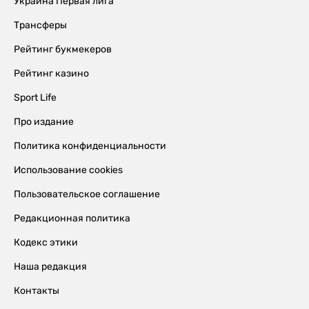
Украина Первая лига
Трансферы
Рейтинг букмекеров
Рейтинг казино
Sport Life
Про издание
Политика конфиденциальности
Использование cookies
Пользовательское соглашение
Редакционная политика
Кодекс этики
Наша редакция
Контакты