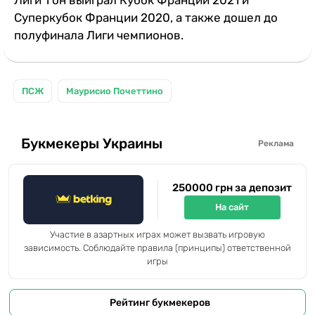
Суперкубок Франции 2020, а также дошел до
полуфинала Лиги чемпионов.
ПСЖ
Маурисио Почеттино
Букмекеры Украины
Реклама
250000 грн за депозит
На сайт
Участие в азартных играх может вызвать игровую
зависимость. Соблюдайте правила (принципы) ответственной
игры
Рейтинг букмекеров