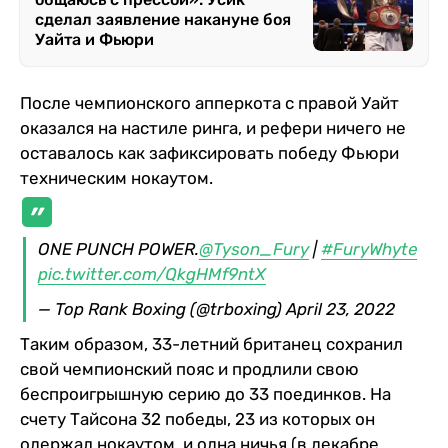
сделал заявление накануне боя
Уайта и Фьюри
После чемпионского апперкота с правой Уайт
оказался на настиле ринга, и рефери ничего не
оставалось как зафиксировать победу Фьюри
техническим нокаутом.
ONE PUNCH POWER.
@Tyson_Fury
|
#FuryWhyte
pic.twitter.com/QkgHMf9ntX
— Top Rank Boxing (@trboxing)
April 23, 2022
Таким образом, 33-летний британец сохранил
свой чемпионский пояс и продлили свою
беспроигрышную серию до 33 поединков. На
счету Тайсона 32 победы, 23 из которых он
одержал нокаутом, и одна ничья (в декабре