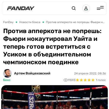
Англия
FanDay
Новости бокса
Против апперкота не попрешь: Фьюри нокаутировал Уайта и теперь готов встретиться с Усиком в объединительном чемпионском поединке
Испания
Против апперкота не попрешь:
Фьюри нокаутировал Уайта и
Германия
теперь готов встретиться с
Италия
Усиком в объединительном
Франция
чемпионском поединке
Украина
Артем Войцеховский
24 апреля 2022, 08:36
ЛЧ
★
★
★
★
★
★
★
★
★
★
Бокс
11593
1 голос
ЛЕ
ЧЕ-2028
Букмекеры